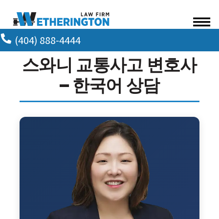
Skip to Main Content
☰
(404) 888-4444
ABOUT OUR FIRM
스와니 교통사고 변호사
ATTORNEYS
— 한국어 상담
PRACTICE AREAS
RESULTS
NEWS AND MEDIA
BLOG
CONTACT