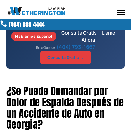
Skip to Main Content
☰
(404) 888-4444
ABOUT OUR FIRM
Consulta Gratis — Llame
ATTORNEYS
Hablamos Español
Ahora
PRACTICE AREAS
(404) 793-1667
Eric Gomez
RESULTS
Consulta Gratis →
NEWS AND MEDIA
BLOG
CONTACT
¿Se Puede Demandar por
Dolor de Espalda Después de
un Accidente de Auto en
Georgia?